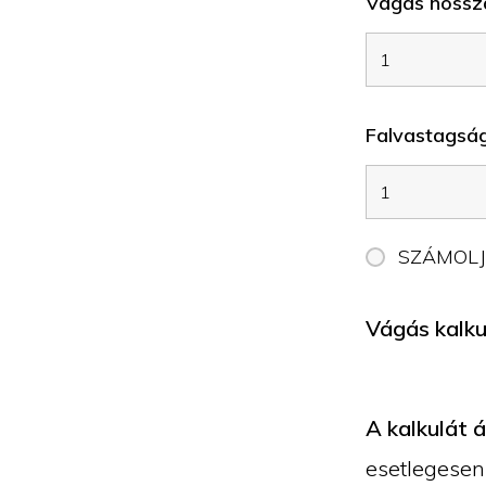
Vágás hossz
Falvastagság
SZÁMOL
Vágás kalkul
A kalkulát 
esetlegesen