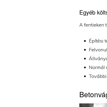
Egyéb költ
A fentieken t
Építési 
Felvonul
Állvány
Normál 
További
Betonvág