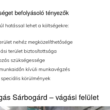
séget befolyásoló tényezők
úl hatással lehet a költségekre:
terület nehéz megközelíthetősége
ási terület biztosítottsága
ozás szükségessége
munkaidőn kívüli munkavégzés
 speciális körülmények
ás Sárbogárd – vágási felület