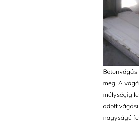
Betonvágás 
meg. A vágás
mélységig le
adott vágási
nagyságú fel