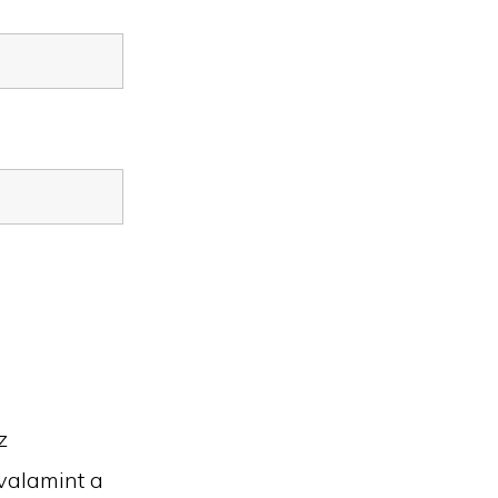
z
valamint a