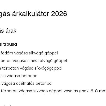
ás árkalkulátor 2026
s árak
s típusa
 födém vágása síkvágó géppel
sbeton vágása sínes falvágó géppel
n térbeton vágása síkvágógéppel
k síkvágása betonba
k vágása acélhálós betonba
 térbeton vágása síkvágó géppel vasalás (max. 6-8 mm