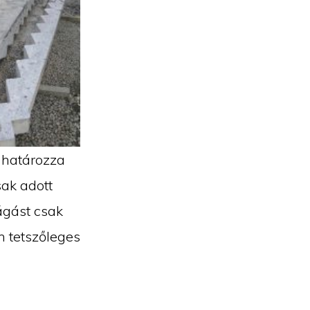
 határozza
sak adott
ágást csak
n tetszőleges