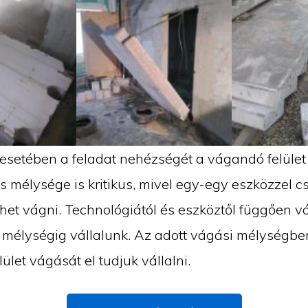
esetében a feladat nehézségét a vágandó felület
 mélysége is kritikus, mivel egy-egy eszközzel c
het vágni. Technológiától és eszköztől függően v
 mélységig vállalunk. Az adott vágási mélységbe
ület vágását el tudjuk vállalni.