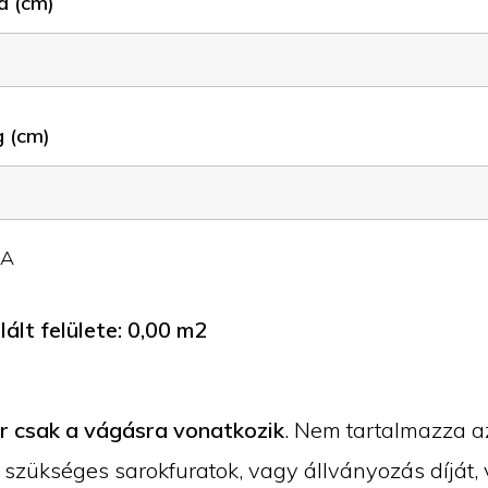
a (cm)
 (cm)
JA
ált felülete:
0,00
m2
ár csak a vágásra vonatkozik
. Nem tartalmazza a
 szükséges sarokfuratok, vagy állványozás díját, 