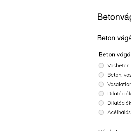
Betonvág
Beton vágá
Beton vágá
Vasbeton,
Beton, va
Vasalatla
Dilatáció
Dilatáció
Acélhálós