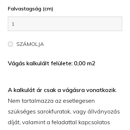
Falvastagság (cm)
SZÁMOLJA
Vágás kalkulált felülete:
0,00
m2
A kalkulát ár csak a vágásra vonatkozik
.
Nem tartalmazza az esetlegesen
szükséges sarokfuratok, vagy állványozás
díját, valamint a feladattal kapcsolatos