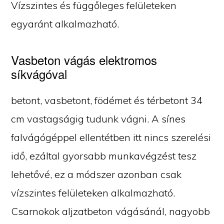
Vízszintes és függőleges felületeken
egyaránt alkalmazható.
Vasbeton vágás elektromos
síkvágóval
betont, vasbetont, födémet és térbetont 34
cm vastagságig tudunk vágni. A sínes
falvágógéppel ellentétben itt nincs szerelési
idő, ezáltal gyorsabb munkavégzést tesz
lehetővé, ez a módszer azonban csak
vízszintes felületeken alkalmazható.
Csarnokok aljzatbeton vágásánál, nagyobb