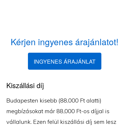
Kérjen ingyenes árajánlatot!
INGYENES ÁRAJÁNLAT
Kiszállási díj
Budapesten kisebb (88,000 Ft alatti)
megbízásokat már 88,000 Ft-os díjjal is
vállalunk. Ezen felül kiszállási díj sem lesz