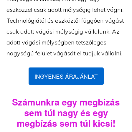
eszközzel csak adott mélységig lehet vágni.
Technológiától és eszköztől függően vágást
csak adott vágási mélységig vállalunk. Az
adott vágási mélységben tetszőleges
nagyságú felület vágását el tudjuk vállalni.
INGYENES ÁRAJÁNLAT
Számunkra egy megbízás
sem túl nagy és egy
megbízás sem túl kicsi!