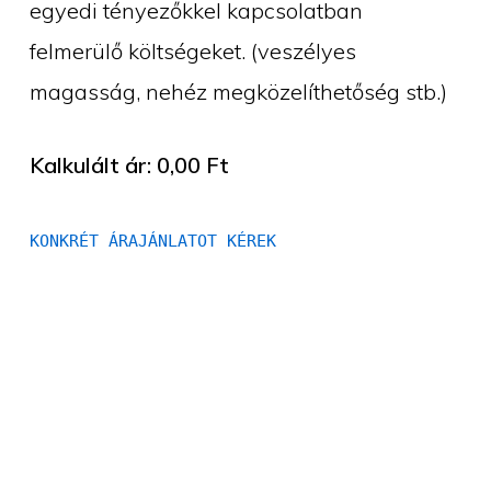
egyedi tényezőkkel kapcsolatban
felmerülő költségeket. (veszélyes
magasság, nehéz megközelíthetőség stb.)
Kalkulált ár:
0,00
Ft
KONKRÉT ÁRAJÁNLATOT KÉREK