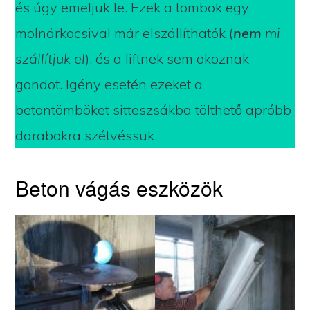
és úgy emeljük le. Ezek a tömbök egy
molnárkocsival már elszállíthatók (
nem
mi
szállítjuk el
), és a liftnek sem okoznak
gondot. Igény esetén ezeket a
betontömböket sitteszsákba tölthető apróbb
darabokra szétvéssük.
Beton vágás eszközök