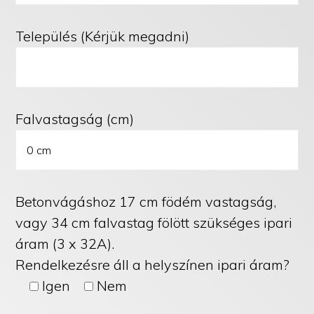
Település (Kérjük megadni)
Falvastagság (cm)
Betonvágáshoz 17 cm födém vastagság,
vagy 34 cm falvastag fölött szükséges ipari
áram (3 x 32A).
Rendelkezésre áll a helyszínen ipari áram?
Igen
Nem