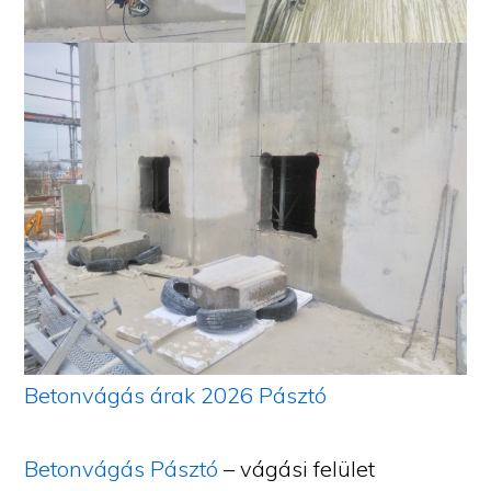
Betonvágás árak 2026 Pásztó
Betonvágás
Pásztó
– vágási felület