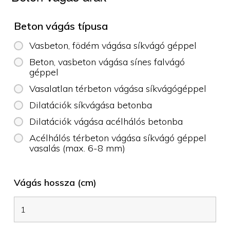
Beton vágás típusa
Vasbeton, födém vágása síkvágó géppel
Beton, vasbeton vágása sínes falvágó
géppel
Vasalatlan térbeton vágása síkvágógéppel
Dilatációk síkvágása betonba
Dilatációk vágása acélhálós betonba
Acélhálós térbeton vágása síkvágó géppel
vasalás (max. 6-8 mm)
Vágás hossza (cm)