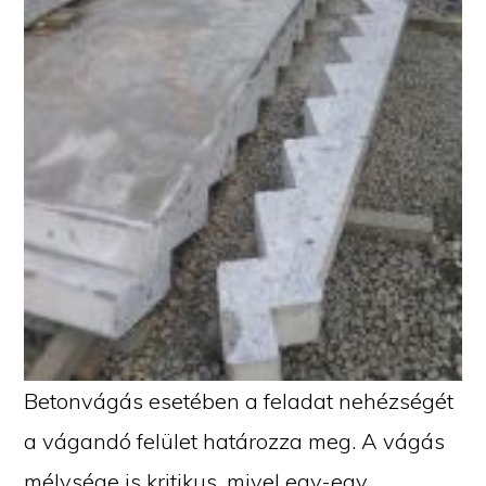
Betonvágás esetében a feladat nehézségét
a vágandó felület határozza meg. A vágás
mélysége is kritikus, mivel egy-egy