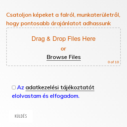
Csatoljon képeket a falról, munkaterületről,
hogy pontosabb árajánlatot adhassunk
Drag & Drop Files Here
or
Browse Files
0
of 10
Az
adatkezelési tájékoztatót
elolvastam és elfogadom.