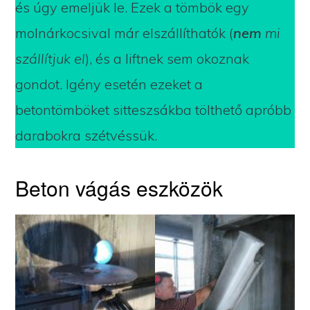
és úgy emeljük le. Ezek a tömbök egy
molnárkocsival már elszállíthatók (
nem
mi
szállítjuk el
), és a liftnek sem okoznak
gondot. Igény esetén ezeket a
betontömböket sitteszsákba tölthető apróbb
darabokra szétvéssük.
Beton vágás eszközök