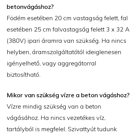
betonvágáshoz?
Födém esetében 20 cm vastagság felett, fal
esetében 25 cm falvastagság felett 3 x 32 A
(380V) ipari áramra van szükség. Ha nincs
helyben, áramszolgáltatótól ideiglenesen
igényelhető, vagy aggregátorral
biztosítható.
Mikor van szükség vízre a beton vágáshoz?
Vízre mindig szükség van a beton
vágásához. Ha nincs vezetékes víz,
tartályból is megfelel. Szivattyút tudunk