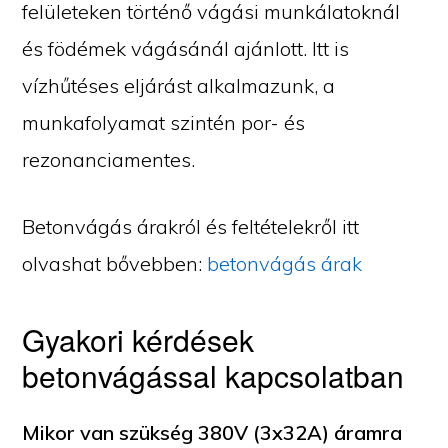
felületeken történő vágási munkálatoknál
és födémek vágásánál ajánlott. Itt is
vízhűtéses eljárást alkalmazunk, a
munkafolyamat szintén por- és
rezonanciamentes.
Betonvágás árakról és feltételekről itt
olvashat bővebben:
betonvágás árak
Gyakori kérdések
betonvágással kapcsolatban
Mikor van szükség 380V (3x32A) áramra