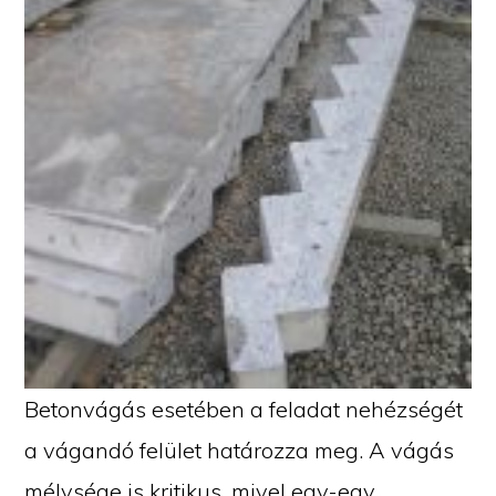
Betonvágás esetében a feladat nehézségét
a vágandó felület határozza meg. A vágás
mélysége is kritikus, mivel egy-egy