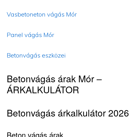
Vasbetoneton vágás Mór
Panel vágás Mór
Betonvágás eszközei
Betonvágás árak Mór –
ÁRKALKULÁTOR
Betonvágás árkalkulátor 2026
Beton vágás árak