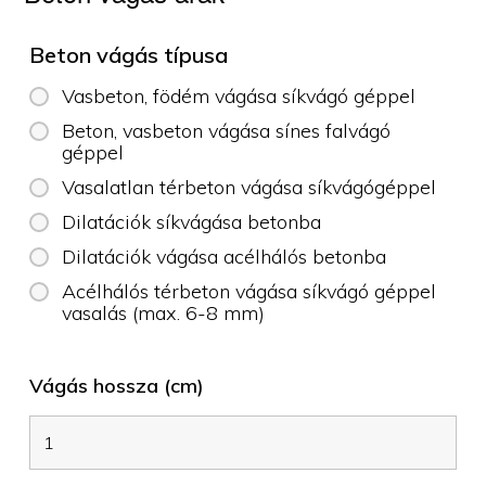
Beton vágás típusa
Vasbeton, födém vágása síkvágó géppel
Beton, vasbeton vágása sínes falvágó
géppel
Vasalatlan térbeton vágása síkvágógéppel
Dilatációk síkvágása betonba
Dilatációk vágása acélhálós betonba
Acélhálós térbeton vágása síkvágó géppel
vasalás (max. 6-8 mm)
Vágás hossza (cm)