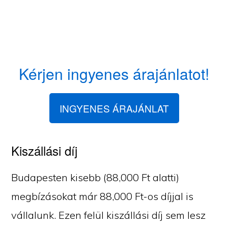
Kérjen ingyenes árajánlatot!
INGYENES ÁRAJÁNLAT
Kiszállási díj
Budapesten kisebb (88,000 Ft alatti)
megbízásokat már 88,000 Ft-os díjjal is
vállalunk. Ezen felül kiszállási díj sem lesz