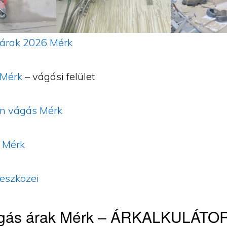
árak 2026 Mérk
Mérk
– vágási felület
n vágás Mérk
 Mérk
eszközei
gás árak Mérk – ÁRKALKULÁTO