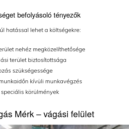
séget befolyásoló tényezők
úl hatással lehet a költségekre:
terület nehéz megközelíthetősége
ási terület biztosítottsága
ozás szükségessége
munkaidőn kívüli munkavégzés
 speciális körülmények
ás Mérk – vágási felület