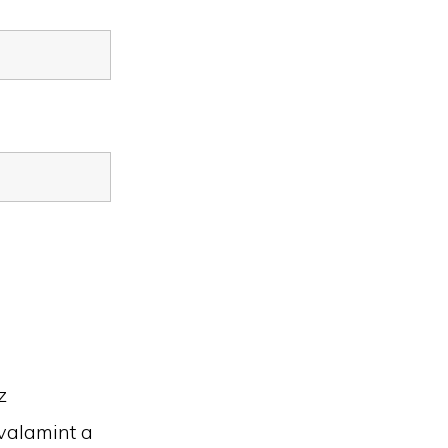
z
valamint a