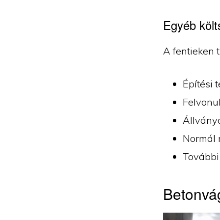
Egyéb költ
A fentieken t
Építési 
Felvonul
Állvány
Normál 
További
Betonvág