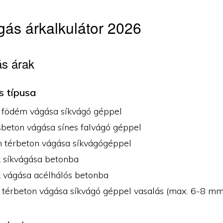
ás árkalkulátor 2026
s árak
s típusa
 födém vágása síkvágó géppel
sbeton vágása sínes falvágó géppel
n térbeton vágása síkvágógéppel
k síkvágása betonba
k vágása acélhálós betonba
 térbeton vágása síkvágó géppel vasalás (max. 6-8 mm