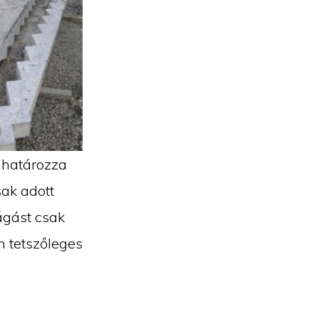
 határozza
sak adott
ágást csak
n tetszőleges