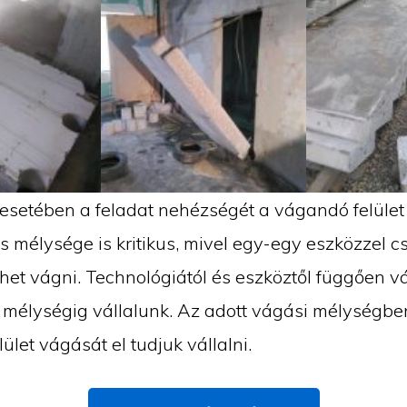
esetében a feladat nehézségét a vágandó felület
 mélysége is kritikus, mivel egy-egy eszközzel c
het vágni. Technológiától és eszköztől függően v
 mélységig vállalunk. Az adott vágási mélységbe
ület vágását el tudjuk vállalni.