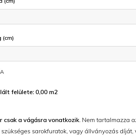
a (cm)
 (cm)
JA
ált felülete:
0,00
m2
ár csak a vágásra vonatkozik
. Nem tartalmazza a
 szükséges sarokfuratok, vagy állványozás díját, 