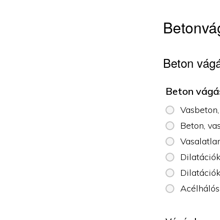
Betonvág
Beton vágá
Beton vágá
Vasbeton,
Beton, va
Vasalatla
Dilatáció
Dilatáció
Acélhálós