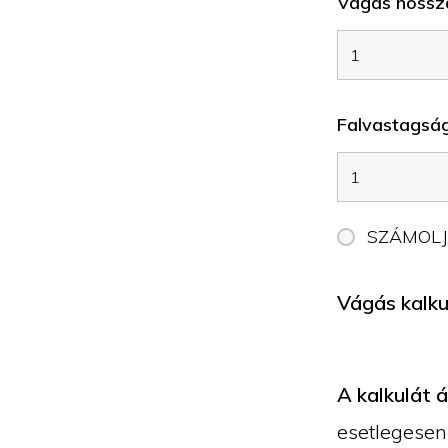
Vágás hossz
Falvastagság
SZÁMOL
Vágás kalkul
A kalkulát 
esetlegesen