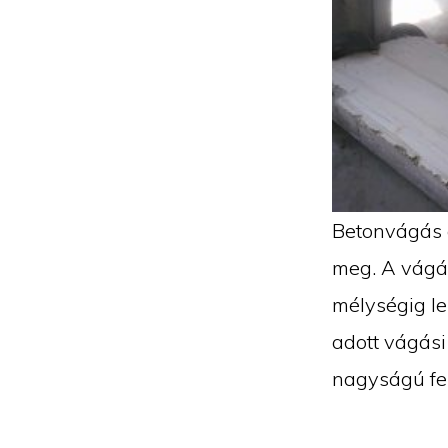
Betonvágás 
meg. A vágás
mélységig le
adott vágási
nagyságú fel