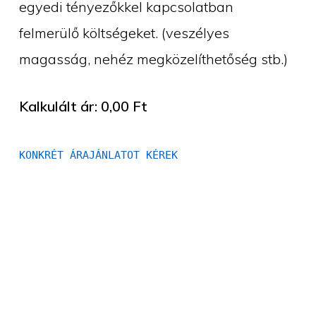
egyedi tényezőkkel kapcsolatban
felmerülő költségeket. (veszélyes
magasság, nehéz megközelíthetőség stb.)
Kalkulált ár:
0,00
Ft
KONKRÉT ÁRAJÁNLATOT KÉREK