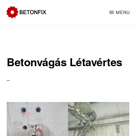
Skip
MENU
to
BETONFIX
main
Betonfúrás,
content
betonvágás
Betonvágás Létavértes