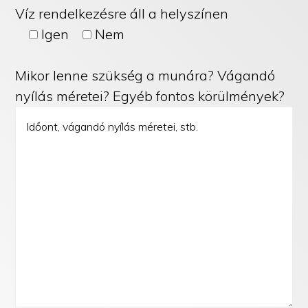
Víz rendelkezésre áll a helyszínen
Igen
Nem
Mikor lenne szükség a munára? Vágandó
nyílás méretei? Egyéb fontos körülmények?