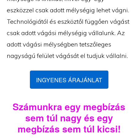
eszközzel csak adott mélységig lehet vágni.
Technológiától és eszköztől függően vágást
csak adott vágási mélységig vállalunk. Az
adott vágási mélységben tetszőleges
nagyságú felület vágását el tudjuk vállalni.
INGYENES ÁRAJÁNLAT
Számunkra egy megbízás
sem túl nagy és egy
megbízás sem túl kicsi!