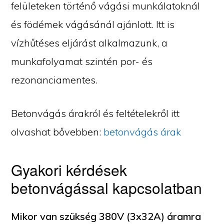
felületeken történő vágási munkálatoknál
és födémek vágásánál ajánlott. Itt is
vízhűtéses eljárást alkalmazunk, a
munkafolyamat szintén por- és
rezonanciamentes.
Betonvágás árakról és feltételekről itt
olvashat bővebben:
betonvágás árak
Gyakori kérdések
betonvágással kapcsolatban
Mikor van szükség 380V (3x32A) áramra