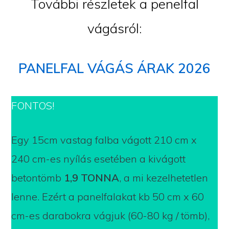
További részletek a penelfal
vágásról:
PANELFAL VÁGÁS ÁRAK 2026
FONTOS!
Egy 15cm vastag falba vágott 210 cm x
240 cm-es nyílás esetében a kivágott
betontömb
1,9 TONNA
, a mi kezelhetetlen
lenne. Ezért a panelfalakat kb 50 cm x 60
cm-es darabokra vágjuk (60-80 kg / tömb),