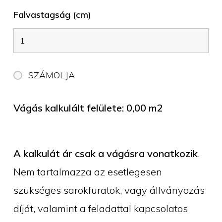
Falvastagság (cm)
SZÁMOLJA
Vágás kalkulált felülete:
0,00
m2
A kalkulát ár csak a vágásra vonatkozik
.
Nem tartalmazza az esetlegesen
szükséges sarokfuratok, vagy állványozás
díját, valamint a feladattal kapcsolatos