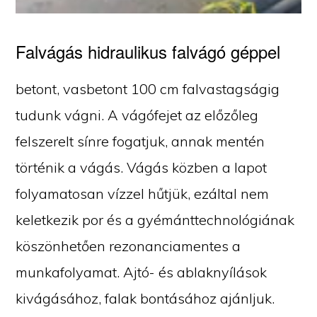
Falvágás hidraulikus falvágó géppel
betont, vasbetont 100 cm falvastagságig
tudunk vágni. A vágófejet az előzőleg
felszerelt sínre fogatjuk, annak mentén
történik a vágás. Vágás közben a lapot
folyamatosan vízzel hűtjük, ezáltal nem
keletkezik por és a gyémánttechnológiának
köszönhetően rezonanciamentes a
munkafolyamat. Ajtó- és ablaknyílások
kivágásához, falak bontásához ajánljuk.