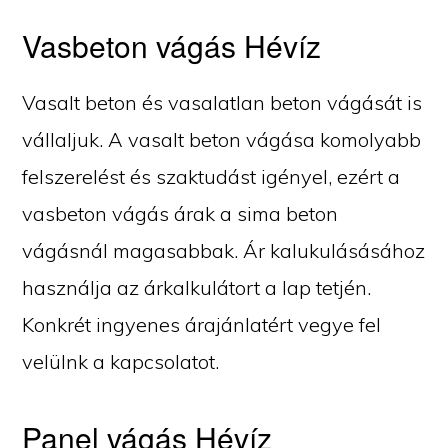
Vasbeton vágás Hévíz
Vasalt beton és vasalatlan beton vágását is
vállaljuk. A vasalt beton vágása komolyabb
felszerelést és szaktudást igényel, ezért a
vasbeton vágás árak a sima beton
vágásnál magasabbak. Ár kalukulásásához
használja az árkalkulátort a lap tetjén.
Konkrét ingyenes árajánlatért vegye fel
velülnk a kapcsolatot.
Panel vágás Hévíz