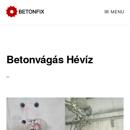
Skip
MENU
to
BETONFIX
main
Betonfúrás,
content
betonvágás
Betonvágás Hévíz