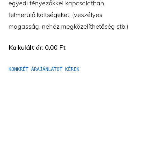
egyedi tényezőkkel kapcsolatban
felmerülő költségeket. (veszélyes
magasság, nehéz megközelíthetőség stb.)
Kalkulált ár:
0,00
Ft
KONKRÉT ÁRAJÁNLATOT KÉREK