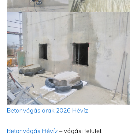
Betonvágás árak 2026 Hévíz
Betonvágás
Hévíz
– vágási felület