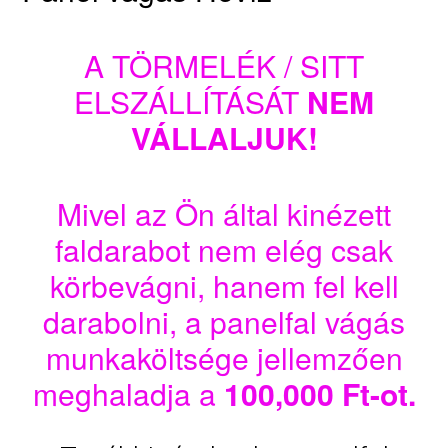
A TÖRMELÉK / SITT
ELSZÁLLÍTÁSÁT
NEM
VÁLLALJUK!
Mivel az Ön által kinézett
faldarabot nem elég csak
körbevágni, hanem fel kell
darabolni, a panelfal vágás
munkaköltsége jellemzően
meghaladja a
100,000 Ft-ot.