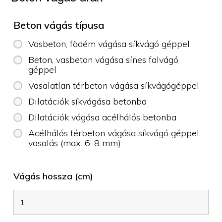
Beton vágás típusa
Vasbeton, födém vágása síkvágó géppel
Beton, vasbeton vágása sínes falvágó
géppel
Vasalatlan térbeton vágása síkvágógéppel
Dilatációk síkvágása betonba
Dilatációk vágása acélhálós betonba
Acélhálós térbeton vágása síkvágó géppel
vasalás (max. 6-8 mm)
Vágás hossza (cm)