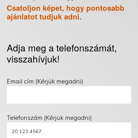
Csatoljon képet, hogy pontosabb
ajánlatot tudjuk adni.
Adja meg a telefonszámát,
visszahívjuk!
Email cím (Kérjük megadni)
Telefonszám (Kérjük megadni)