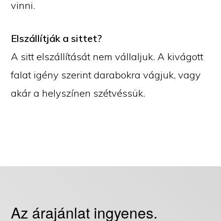
vinni.
Elszállítják a sittet?
A sitt elszállítását nem vállaljuk. A kivágott
falat igény szerint darabokra vágjuk, vagy
akár a helyszínen szétvéssük.
Az árajánlat ingyenes.