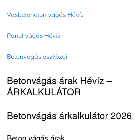
Vasbetoneton vágás Hévíz
Panel vágás Hévíz
Betonvágás eszközei
Betonvágás árak Hévíz –
ÁRKALKULÁTOR
Betonvágás árkalkulátor 2026
Beton vágás árak