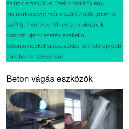
és úgy emeljük le. Ezek a tömbök egy
molnárkocsival már elszállíthatók (
nem
mi
szállítjuk el
), és a liftnek sem okoznak
gondot. Igény esetén ezeket a
betontömböket sitteszsákba tölthető apróbb
darabokra szétvéssük.
Beton vágás eszközök