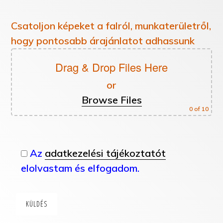
Csatoljon képeket a falról, munkaterületről,
hogy pontosabb árajánlatot adhassunk
Drag & Drop Files Here
or
Browse Files
0
of 10
Az
adatkezelési tájékoztatót
elolvastam és elfogadom.