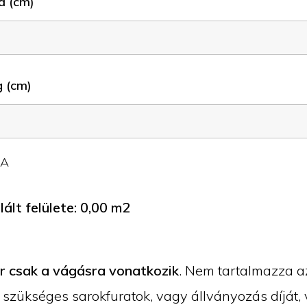
a (cm)
 (cm)
JA
ált felülete:
0,00
m2
ár csak a vágásra vonatkozik
. Nem tartalmazza a
 szükséges sarokfuratok, vagy állványozás díját, 