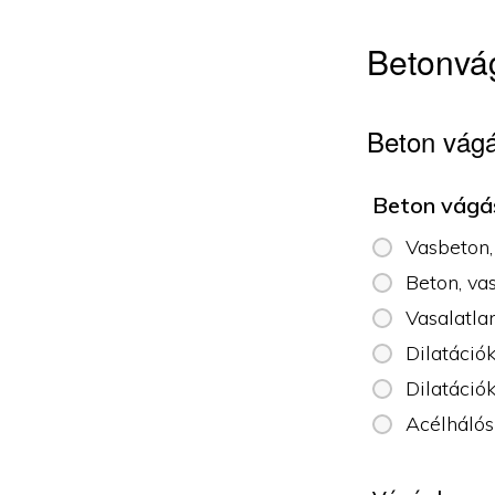
Betonvág
Beton vágá
Beton vágá
Vasbeton,
Beton, va
Vasalatla
Dilatáció
Dilatáció
Acélhálós