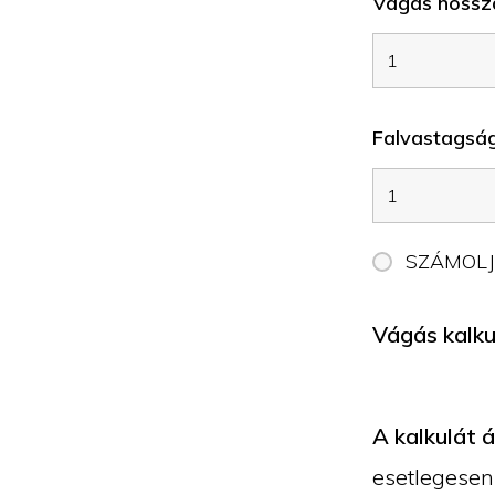
Vágás hossz
Falvastagság
SZÁMOL
Vágás kalkul
A kalkulát 
esetlegesen