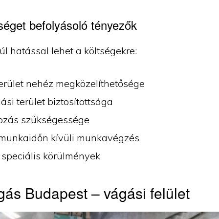
séget befolyásoló tényezők
úl hatással lehet a költségekre:
terület nehéz megközelíthetősége
ási terület biztosítottsága
ozás szükségessége
munkaidőn kívüli munkavégzés
 speciális körülmények
ás Budapest – vágási felület