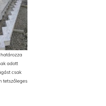
 határozza
sak adott
ágást csak
n tetszőleges