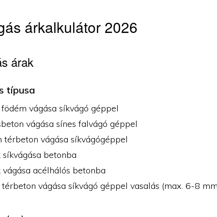
ás árkalkulátor 2026
s árak
s típusa
 födém vágása síkvágó géppel
sbeton vágása sínes falvágó géppel
n térbeton vágása síkvágógéppel
k síkvágása betonba
k vágása acélhálós betonba
 térbeton vágása síkvágó géppel vasalás (max. 6-8 mm