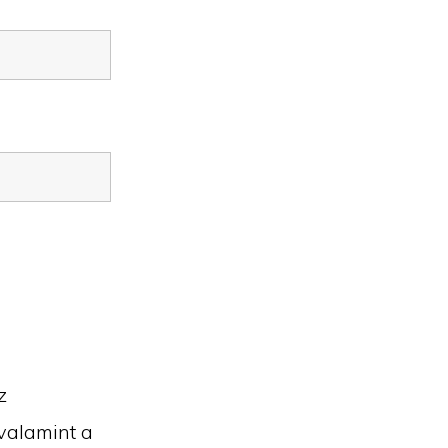
z
valamint a