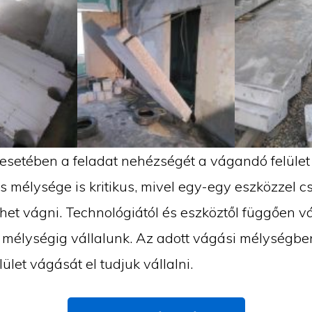
esetében a feladat nehézségét a vágandó felület
 mélysége is kritikus, mivel egy-egy eszközzel c
het vágni. Technológiától és eszköztől függően v
 mélységig vállalunk. Az adott vágási mélységbe
ület vágását el tudjuk vállalni.