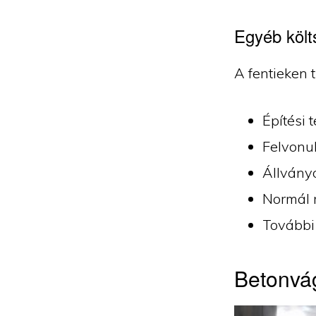
Egyéb költ
A fentieken t
Építési 
Felvonul
Állvány
Normál 
További
Betonvág