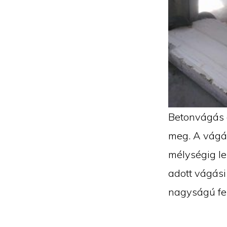
Betonvágás 
meg. A vágás
mélységig le
adott vágási
nagyságú fel