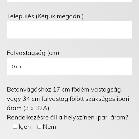
Település (Kérjük megadni)
Falvastagság (cm)
Betonvágáshoz 17 cm födém vastagság,
vagy 34 cm falvastag fölött szükséges ipari
áram (3 x 32A).
Rendelkezésre áll a helyszínen ipari áram?
Igen
Nem