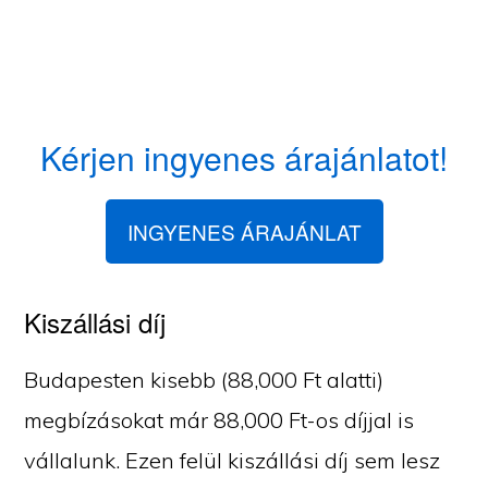
Kérjen ingyenes árajánlatot!
INGYENES ÁRAJÁNLAT
Kiszállási díj
Budapesten kisebb (88,000 Ft alatti)
megbízásokat már 88,000 Ft-os díjjal is
vállalunk. Ezen felül kiszállási díj sem lesz