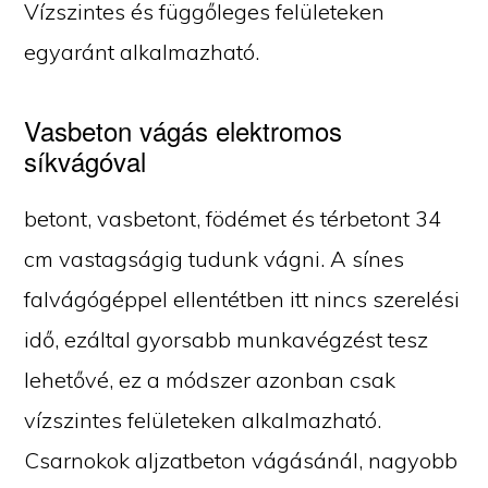
Vízszintes és függőleges felületeken
egyaránt alkalmazható.
Vasbeton vágás elektromos
síkvágóval
betont, vasbetont, födémet és térbetont 34
cm vastagságig tudunk vágni. A sínes
falvágógéppel ellentétben itt nincs szerelési
idő, ezáltal gyorsabb munkavégzést tesz
lehetővé, ez a módszer azonban csak
vízszintes felületeken alkalmazható.
Csarnokok aljzatbeton vágásánál, nagyobb