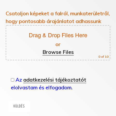
Csatoljon képeket a falról, munkaterületről,
hogy pontosabb árajánlatot adhassunk
Drag & Drop Files Here
or
Browse Files
0
of 10
Az
adatkezelési tájékoztatót
elolvastam és elfogadom.