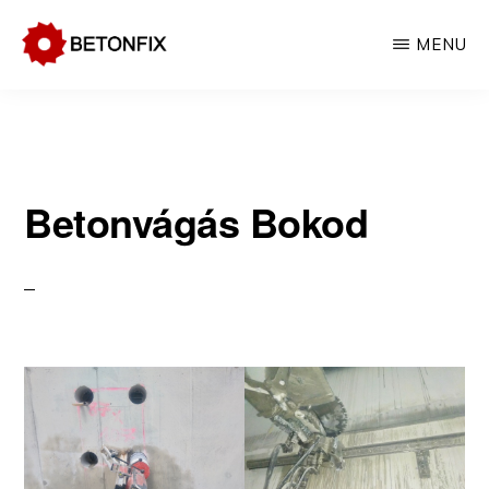
Skip
MENU
to
BETONFIX
main
Betonfúrás,
content
betonvágás
Betonvágás Bokod