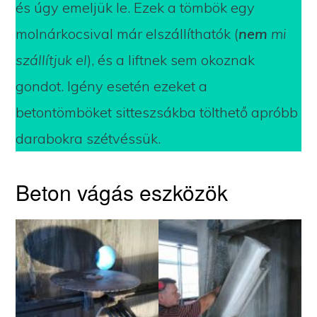
és úgy emeljük le. Ezek a tömbök egy
molnárkocsival már elszállíthatók (
nem
mi
szállítjuk el
), és a liftnek sem okoznak
gondot. Igény esetén ezeket a
betontömböket sitteszsákba tölthető apróbb
darabokra szétvéssük.
Beton vágás eszközök