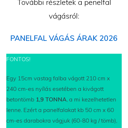
További részletek a penelfal
vágásról:
PANELFAL VÁGÁS ÁRAK 2026
FONTOS!
Egy 15cm vastag falba vágott 210 cm x
240 cm-es nyílás esetében a kivágott
betontömb
1,9 TONNA
, a mi kezelhetetlen
lenne. Ezért a panelfalakat kb 50 cm x 60
cm-es darabokra vágjuk (60-80 kg / tömb),