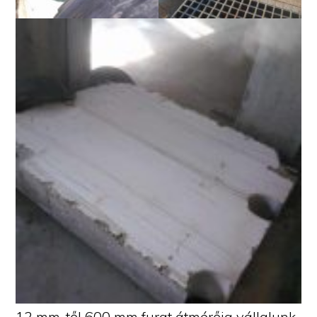
12 mm-től 600 mm furat átmérőig vállalunk