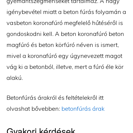
gyémántszegmenseket tartalmaz. A nagy
igénybevétel miatt a beton fúrás folyamán a
vasbeton koronafúró megfelelő hűtéséről is
gondoskodni kell. A beton koronafúró beton
magfúró és beton körfúró néven is ismert,
mivel a koronafúró egy úgynevezett magot
vág ki a betonból, illetve, mert a fúró éle kör
alakú.
Betonfúrás árakról és feltételekről itt
olvashat bővebben:
betonfúrás árak
Gyakori kérdések