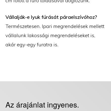
cm fölött a fúró toldásával doglozunk.
Vállalják-e lyuk fúrását páraelszívóhoz?
Természetesen. Ipari megrendelések mellett
vállalunk lakossági megrendeléseket is,
akár egy-egy furatra is.
Az árajánlat ingyenes.