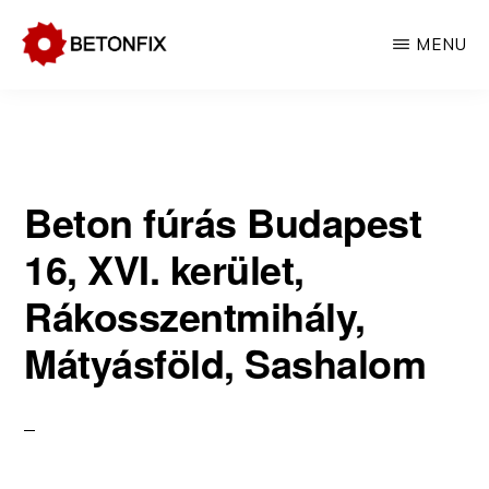
Skip
MENU
to
BETONFIX
main
Betonfúrás,
content
betonvágás
Beton fúrás Budapest
16, XVI. kerület,
Rákosszentmihály,
Mátyásföld, Sashalom