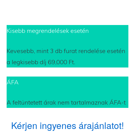
Kisebb megrendelések esetén
Kevesebb, mint 3 db furat rendelése esetén
a legkisebb díj 69,000 Ft.
ÁFA
A feltüntetett árak nem tartalmaznak ÁFA-t
Kérjen ingyenes árajánlatot!